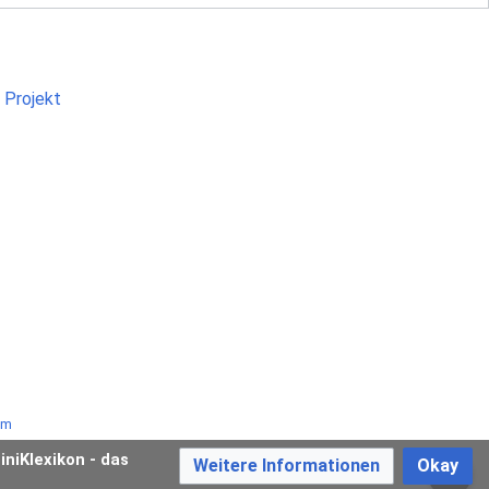
um
iniKlexikon - das
Weitere Informationen
Okay