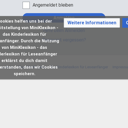
Angemeldet bleiben
Anmelden
ookies helfen uns bei der
Weitere Informationen
itstellung von MiniKlexikon -
Hilfe beim Anmelden
das Kinderlexikon für
Passwort vergessen?
anfänger. Durch die Nutzung
von MiniKlexikon - das
derlexikon für Leseanfänger
erklärst du dich damit
erstanden, dass wir Cookies
nschutz
Über MiniKlexikon - das Kinderlexikon für Leseanfänger
Impress
speichern.