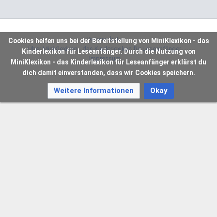
Datenschutz
Cookies helfen uns bei der Bereitstellung von MiniKlexikon - das
Über MiniKlexikon - das Kinderlexikon für Leseanfänger
Kinderlexikon für Leseanfänger. Durch die Nutzung von
Impressum
MiniKlexikon - das Kinderlexikon für Leseanfänger erklärst du
dich damit einverstanden, dass wir Cookies speichern.
Weitere Informationen
Okay