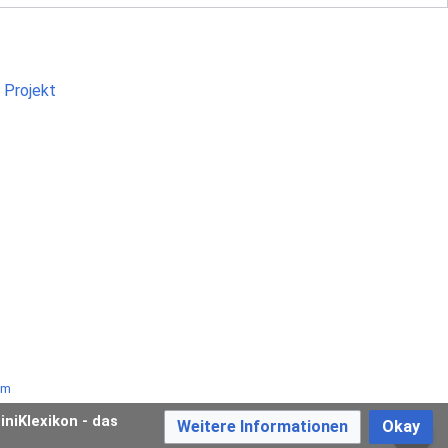
um
iniKlexikon - das
Weitere Informationen
Okay