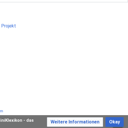
um
iniKlexikon - das
Weitere Informationen
Okay