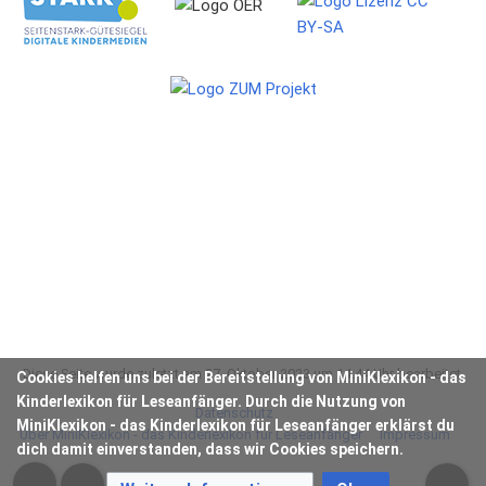
Diese Seite wurde zuletzt am 27. Oktober 2023 um 14:44 Uhr bearbeitet.
Cookies helfen uns bei der Bereitstellung von MiniKlexikon - das
Kinderlexikon für Leseanfänger. Durch die Nutzung von
Datenschutz
MiniKlexikon - das Kinderlexikon für Leseanfänger erklärst du
Über MiniKlexikon - das Kinderlexikon für Leseanfänger
Impressum
dich damit einverstanden, dass wir Cookies speichern.