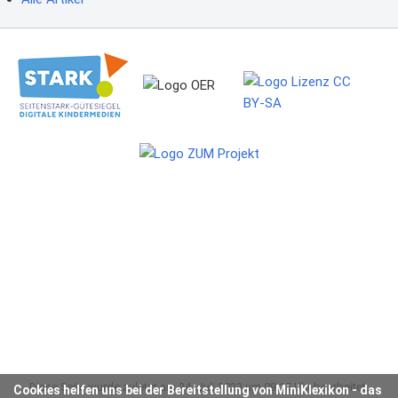
Diese Seite wurde zuletzt am 24. Juli 2023 um 09:15 Uhr bearbeitet.
Cookies helfen uns bei der Bereitstellung von MiniKlexikon - das