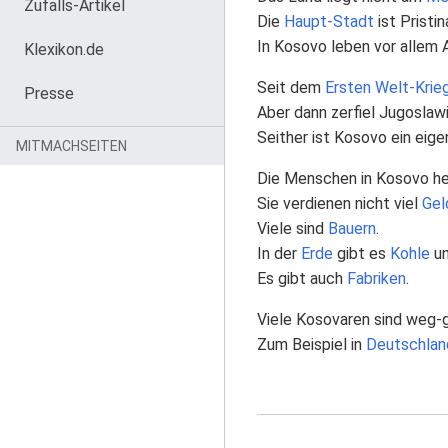
Zufalls-Artikel
Die
Haupt-Stadt
ist Pristin
In Kosovo leben vor allem A
Klexikon.de
Seit dem
Ersten Welt-Krie
Presse
Aber dann zerfiel Jugoslawi
Seither ist Kosovo ein eig
MITMACHSEITEN
Die Menschen in Kosovo he
Sie verdienen nicht viel
Gel
Viele sind
Bauern
.
In der
Erde
gibt es
Kohle
u
Es gibt auch
Fabriken
.
Viele Kosovaren sind weg-
Zum Beispiel in
Deutschlan