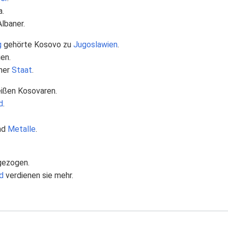
a.
lbaner.
g
gehörte Kosovo zu
Jugoslawien
.
en.
ener
Staat
.
ißen Kosovaren.
d
.
nd
Metalle
.
gezogen.
d
verdienen sie mehr.