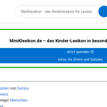
MiniKlexikon.de – das Kinder-Lexikon in beson
Jetzt spenden 😊
Infos für Eltern und Schulen
Süden
von
Europa
.
hweiz
.
eniger
Menschen
.
er
.