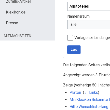
Zufalls-Artikel
Klexikon.de
Namensraum:
Presse
MITMACHSEITEN
Vorlageneinbindung
Los
Die folgenden Seiten verli
Angezeigt werden 3 Einträ
Zeige (
vorherige 50
|
nächs
Platon
‎
(
← Links
)
MiniKlexikon:Bekannte
Hilfe:Wunschliste-lang