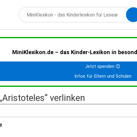
MiniKlexikon.de – das Kinder-Lexikon in beson
Jetzt spenden 😊
Infos für Eltern und Schulen
 „Aristoteles“ verlinken
e