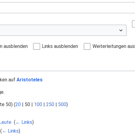
en ausblenden
Links ausblenden
Weiterleitungen au
nken auf
Aristoteles
:
ge.
te 50
) (
20
|
50
|
100
|
250
|
500
)
 Leute
‎
(
← Links
)
‎
(
← Links
)