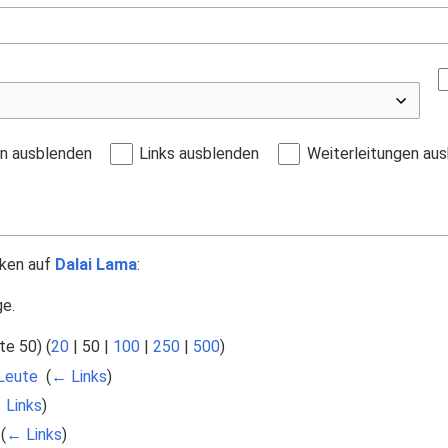
en ausblenden
Links ausblenden
Weiterleitungen au
nken auf
Dalai Lama
:
ge.
te 50
) (
20
|
50
|
100
|
250
|
500
)
 Leute
‎
(
← Links
)
 Links
)
‎
(
← Links
)