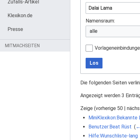
Zufalls-Artikel
Klexikon.de
Namensraum:
Presse
MITMACHSEITEN
Vorlageneinbindung
Los
Die folgenden Seiten verli
Angezeigt werden 3 Einträ
Zeige (
vorherige 50
|
nächs
MiniKlexikon:Bekannte
Benutzer:Beat Rüst
‎
(
←
Hilfe:Wunschliste-lang