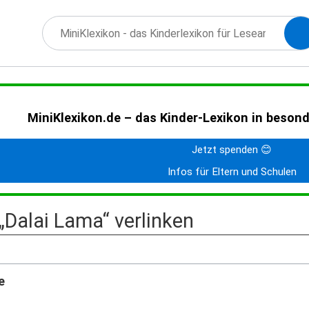
MiniKlexikon.de – das Kinder-Lexikon in beson
Jetzt spenden 😊
Infos für Eltern und Schulen
 „Dalai Lama“ verlinken
e