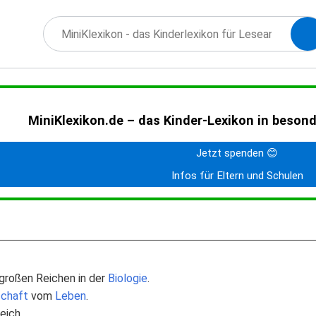
MiniKlexikon.de – das Kinder-Lexikon in beson
Jetzt spenden 😊
Infos für Eltern und Schulen
 großen Reichen in der
Biologie
.
chaft
vom
Leben
.
eich.