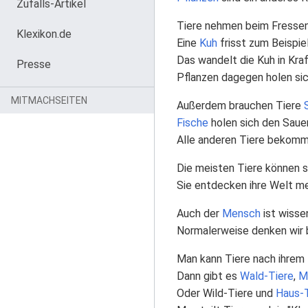
Zufalls-Artikel
Tiere nehmen beim Fresse
Klexikon.de
Eine
Kuh
frisst zum Beispie
Das wandelt die Kuh in Kr
Presse
Pflanzen dagegen holen si
MITMACHSEITEN
Außerdem brauchen Tiere
Fische
holen sich den Sau
Alle anderen Tiere bekomm
Die meisten Tiere können s
Sie entdecken ihre Welt m
Auch der
Mensch
ist wisse
Normalerweise denken wir b
Man kann Tiere nach ihrem
Dann gibt es
Wald-Tiere
,
M
Oder Wild-Tiere und
Haus-T