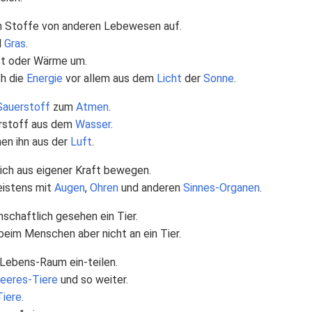
n Stoffe von anderen Lebewesen auf.
l
Gras
.
aft oder Wärme um.
ch die
Energie
vor allem aus dem
Licht
der
Sonne
.
Sauerstoff
zum
Atmen
.
erstoff aus dem
Wasser
.
en ihn aus der
Luft
.
ich aus eigener Kraft bewegen.
eistens mit
Augen
,
Ohren
und anderen
Sinnes-Organen
.
nschaftlich gesehen ein Tier.
eim Menschen aber nicht an ein Tier.
 Lebens-Raum ein-teilen.
eeres-Tiere
und so weiter.
iere
.