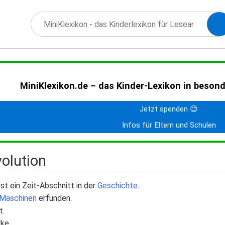
MiniKlexikon.de – das Kinder-Lexikon in beson
Jetzt spenden 😊
Infos für Eltern und Schulen
volution
ist ein Zeit-Abschnitt in der
Geschichte
.
Maschinen
erfunden.
t.
ke.