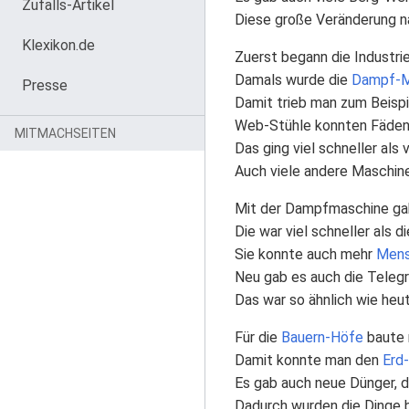
Zufalls-Artikel
Diese große Veränderung n
Klexikon.de
Zuerst begann die Industrie
Damals wurde die
Dampf-M
Presse
Damit trieb man zum Beispi
Web-Stühle konnten Fäden
MITMACHSEITEN
Das ging viel schneller als
Auch viele andere Maschin
Mit der Dampfmaschine ga
Die war viel schneller als d
Sie konnte auch mehr
Men
Neu gab es auch die Telegr
Das war so ähnlich wie he
Für die
Bauern-Höfe
baute 
Damit konnte man den
Erd
Es gab auch neue Dünger, 
Dadurch wurden die Dinge bi