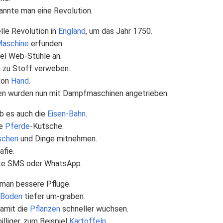
annte man eine Revolution.
lle Revolution in
England
, um das Jahr 1750.
aschine
erfunden.
el Web-Stühle an.
 zu Stoff verweben.
 von
Hand
.
en wurden nun mit Dampfmaschinen angetrieben.
b es auch die
Eisen-Bahn
.
ie
Pferde
-Kutsche.
schen
und Dinge mitnehmen.
afie.
ute SMS oder WhatsApp.
man bessere Pflüge.
-Boden
tiefer um-graben.
damit die
Pflanzen
schneller wuchsen.
lliger, zum Beispiel
Kartoffeln
.