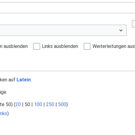
en ausblenden
Links ausblenden
Weiterleitungen au
nken auf
Latein
:
äge.
te 50
) (
20
|
50
|
100
|
250
|
500
)
nks
)