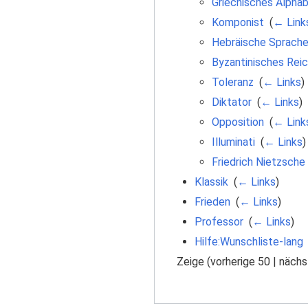
Griechisches Alpha
Komponist
‎
(
← Link
Hebräische Sprach
Byzantinisches Rei
Toleranz
‎
(
← Links
)
Diktator
‎
(
← Links
)
Opposition
‎
(
← Link
Illuminati
‎
(
← Links
)
Friedrich Nietzsche
Klassik
‎
(
← Links
)
Frieden
‎
(
← Links
)
Professor
‎
(
← Links
)
Hilfe:Wunschliste-lang
Zeige (
vorherige 50
|
nächs