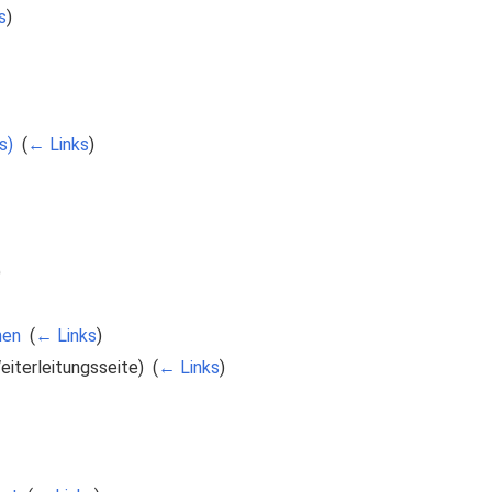
s
)
s)
‎
(
← Links
)
)
hen
‎
(
← Links
)
iterleitungsseite) ‎
(
← Links
)
)