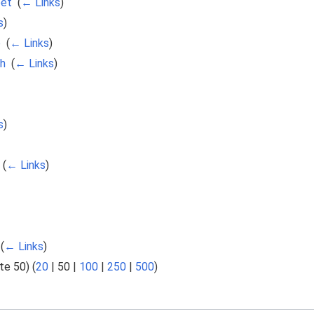
bet
‎
(
← Links
)
s
)
e
‎
(
← Links
)
ch
‎
(
← Links
)
s
)
‎
(
← Links
)
‎
(
← Links
)
te 50
) (
20
|
50
|
100
|
250
|
500
)