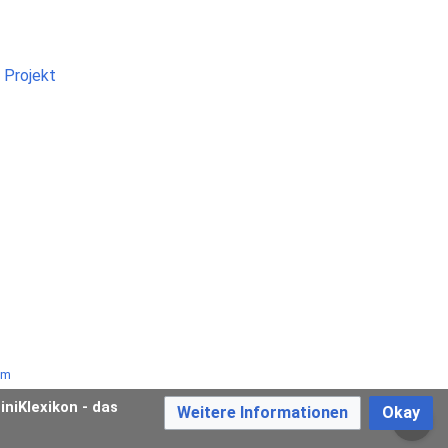
um
iniKlexikon - das
Weitere Informationen
Okay