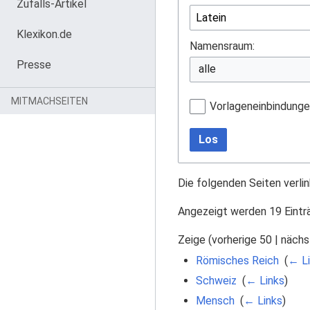
Zufalls-Artikel
Klexikon.de
Namensraum:
Presse
MITMACHSEITEN
Vorlageneinbindung
Los
Die folgenden Seiten verli
Angezeigt werden 19 Eintr
Zeige (
vorherige 50
|
nächs
Römisches Reich
‎
(
← Li
Schweiz
‎
(
← Links
)
Mensch
‎
(
← Links
)