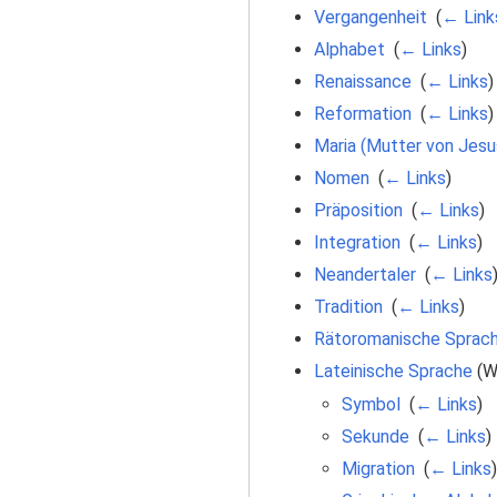
Vergangenheit
‎
(
← Link
Alphabet
‎
(
← Links
)
Renaissance
‎
(
← Links
)
Reformation
‎
(
← Links
)
Maria (Mutter von Jesu
Nomen
‎
(
← Links
)
Präposition
‎
(
← Links
)
Integration
‎
(
← Links
)
Neandertaler
‎
(
← Links
Tradition
‎
(
← Links
)
Rätoromanische Sprac
Lateinische Sprache
(We
Symbol
‎
(
← Links
)
Sekunde
‎
(
← Links
)
Migration
‎
(
← Links